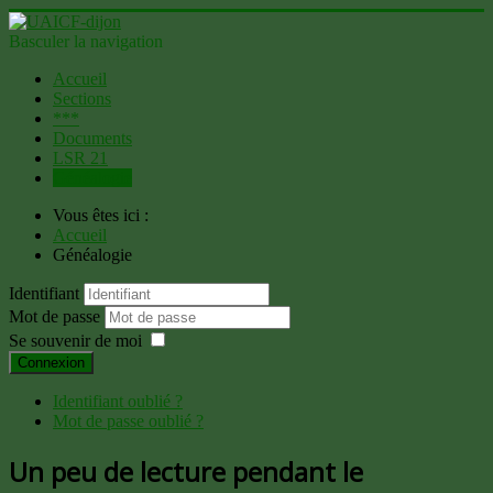
Basculer la navigation
Accueil
Sections
***
Documents
LSR 21
Généalogie
Vous êtes ici :
Accueil
Généalogie
Identifiant
Mot de passe
Se souvenir de moi
Connexion
Identifiant oublié ?
Mot de passe oublié ?
Un peu de lecture pendant le