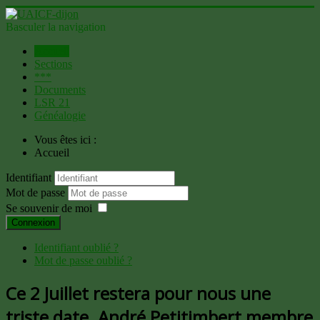
Basculer la navigation
Accueil
Sections
***
Documents
LSR 21
Généalogie
Vous êtes ici :
Accueil
Identifiant
Mot de passe
Se souvenir de moi
Connexion
Identifiant oublié ?
Mot de passe oublié ?
Ce 2 Juillet restera pour nous une
triste date. André Petitimbert membre