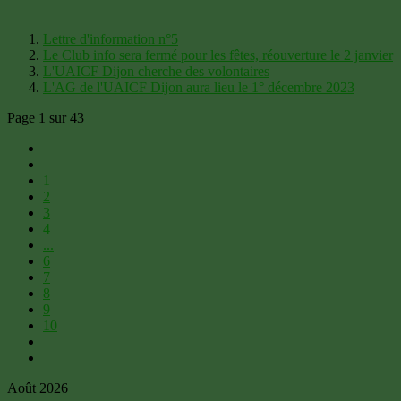
Lettre d'information n°5
Le Club info sera fermé pour les fêtes, réouverture le 2 janvier
L'UAICF Dijon cherche des volontaires
L'AG de l'UAICF Dijon aura lieu le 1° décembre 2023
Page 1 sur 43
1
2
3
4
...
6
7
8
9
10
Août 2026