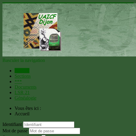
Basculer la navigation
Accueil
Sections
***
Documents
LSR 21
Généalogie
Vous êtes ici :
Accueil
Identifiant
Mot de passe