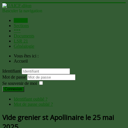
Basculer la navigation
Accueil
Sections
***
Documents
LSR 21
Généalogie
Vous êtes ici :
Accueil
Identifiant
Mot de passe
Se souvenir de moi
Connexion
Identifiant oublié ?
Mot de passe oublié ?
Vide grenier st Apollinaire le 25 mai
2025