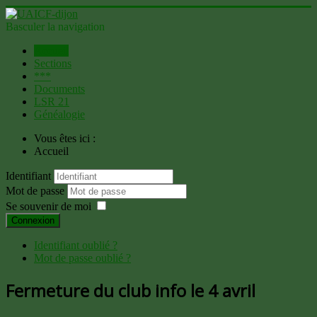
Basculer la navigation
Accueil
Sections
***
Documents
LSR 21
Généalogie
Vous êtes ici :
Accueil
Identifiant
Mot de passe
Se souvenir de moi
Connexion
Identifiant oublié ?
Mot de passe oublié ?
Fermeture du club info le 4 avril