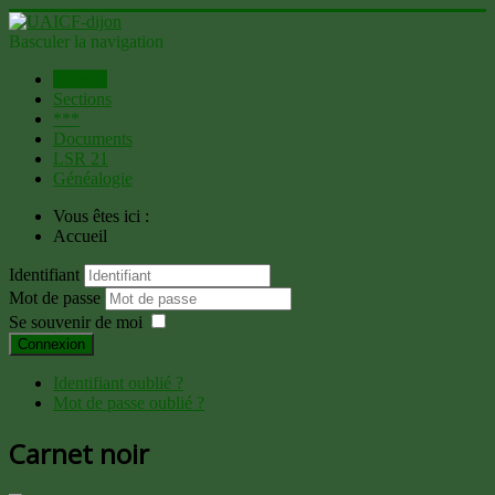
Basculer la navigation
Accueil
Sections
***
Documents
LSR 21
Généalogie
Vous êtes ici :
Accueil
Identifiant
Mot de passe
Se souvenir de moi
Connexion
Identifiant oublié ?
Mot de passe oublié ?
Carnet noir