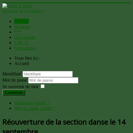
Basculer la navigation
Accueil
Sections
***
Documents
LSR 21
Généalogie
Vous êtes ici :
Accueil
Identifiant
Mot de passe
Se souvenir de moi
Connexion
Identifiant oublié ?
Mot de passe oublié ?
Réouverture de la section danse le 14
septembre