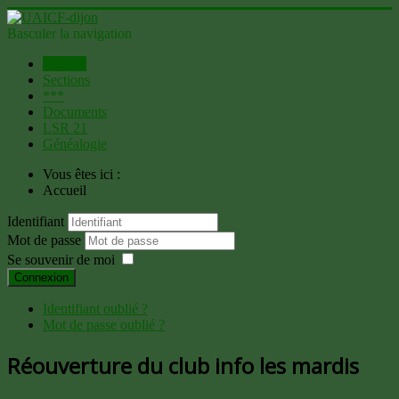
Basculer la navigation
Accueil
Sections
***
Documents
LSR 21
Généalogie
Vous êtes ici :
Accueil
Identifiant
Mot de passe
Se souvenir de moi
Connexion
Identifiant oublié ?
Mot de passe oublié ?
Réouverture du club info les mardis