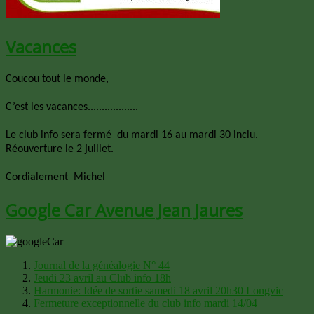
Vacances
Coucou tout le monde,
C’est les vacances..................
Le club info sera fermé du mardi 16 au mardi 30 inclu.
Réouverture le 2 juillet.
Cordialement Michel
Google Car Avenue Jean Jaures
Journal de la généalogie N° 44
Jeudi 23 avril au Club info 18h
Harmonie: Idée de sortie samedi 18 avril 20h30 Longvic
Fermeture exceptionnelle du club info mardi 14/04