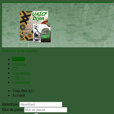
Basculer la navigation
Accueil
Sections
***
Documents
LSR 21
Généalogie
Vous êtes ici :
Accueil
Identifiant
Mot de passe