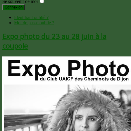
Se souvenir de moi
Connexion
Identifiant oublié ?
Mot de passe oublié ?
Expo photo du 23 au 28 juin à la
coupole