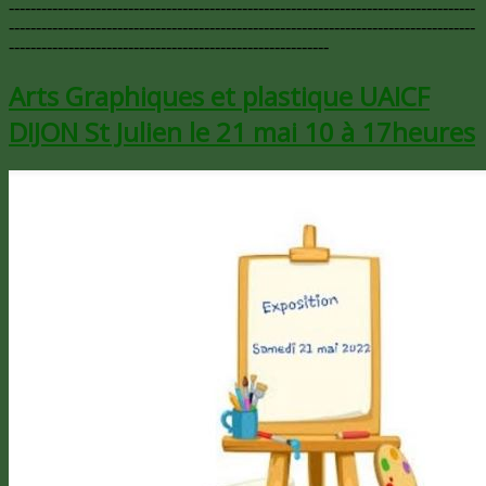
--------------------------------------------------------------------------------------
--------------------------------------------------------------------------------------
-----------------------------------------------------------
Arts Graphiques et plastique UAICF
DIJON St Julien le 21 mai 10 à 17heures