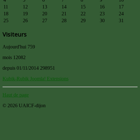
11
12
13
14
15
16
17
18
19
20
21
22
23
24
25
26
27
28
29
30
31
Visiteurs
Aujourd'hui
759
mois
12082
depuis 01/11/2014
298951
Kubik-Rubik Joomla! Extensions
Haut de page
© 2026 UAICF-dijon