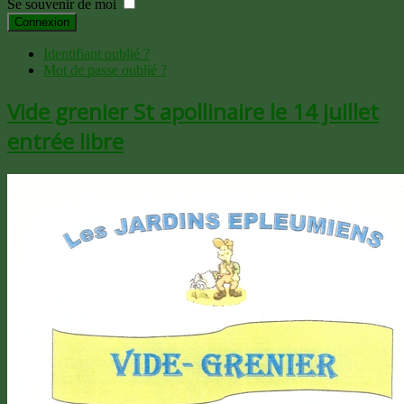
Se souvenir de moi
Connexion
Identifiant oublié ?
Mot de passe oublié ?
Vide grenier St apollinaire le 14 juillet
entrée libre