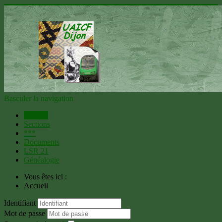
Basculer la navigation
Accueil
Sections
***
Documents
LSR 21
Généalogie
Vous êtes ici :
Accueil
Identifiant
Mot de passe