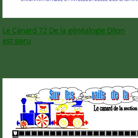
Le Canard 72 De la généalogie Dijon
est paru