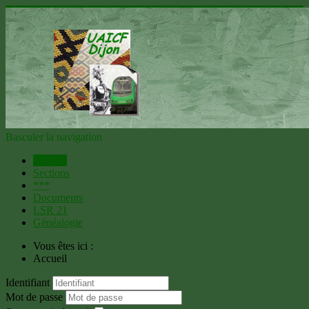
Basculer la navigation
Accueil
Sections
***
Documents
LSR 21
Généalogie
Vous êtes ici :
Accueil
Identifiant
Mot de passe