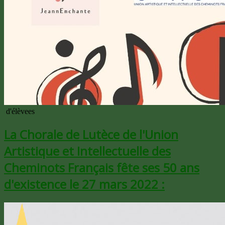
d'élèvees
La Chorale de Lutèce de l'Union
Artistique et Intellectuelle des
Cheminots Français fête ses 50 ans
d'existence le 27 mars 2022 :