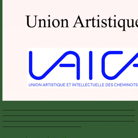
--------------------------------------------------------------------------------------
--------------------------------------------------------------------------------------
--------------------------------------------------------------------------------------
---------------------------------------------------