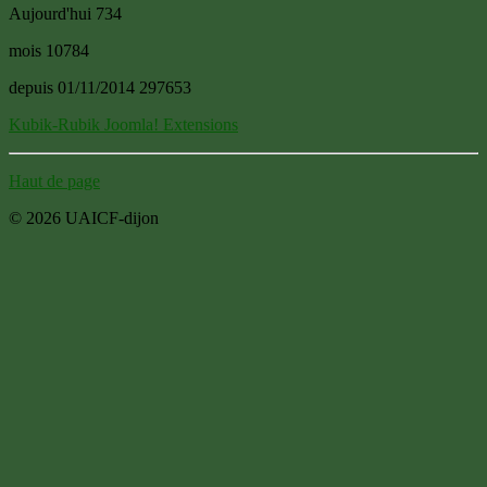
Aujourd'hui
734
mois
10784
depuis 01/11/2014
297653
Kubik-Rubik Joomla! Extensions
Haut de page
© 2026 UAICF-dijon