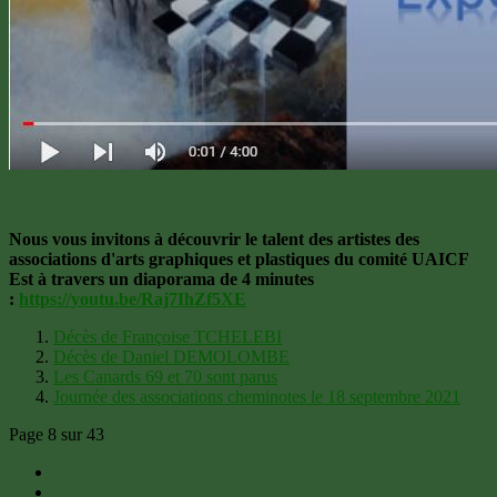
Nous vous invitons à découvrir le talent des artistes des
associations d'arts graphiques et plastiques du comité UAICF
Est à travers un diaporama de 4 minutes
:
https://youtu.be/Raj7IhZf5XE
Décès de Françoise TCHELEBI
Décès de Daniel DEMOLOMBE
Les Canards 69 et 70 sont parus
Journée des associations cheminotes le 18 septembre 2021
Page 8 sur 43