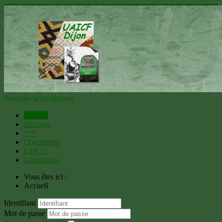
Basculer la navigation
Accueil
Sections
***
Documents
LSR 21
Généalogie
Vous êtes ici :
Accueil
Identifiant
Mot de passe