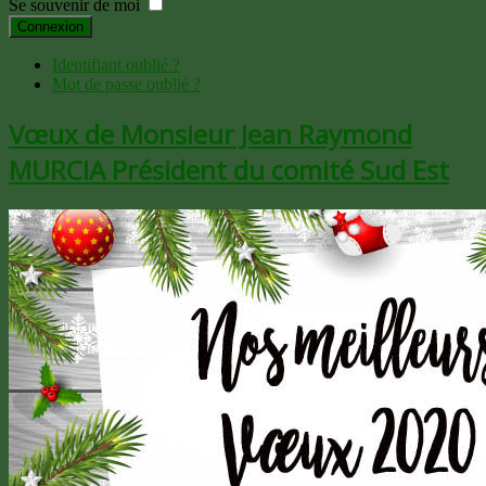
Se souvenir de moi
Connexion
Identifiant oublié ?
Mot de passe oublié ?
Vœux de Monsieur Jean Raymond
MURCIA Président du comité Sud Est