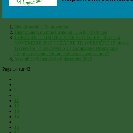
Idée de sortie le 24 novembre
Talant. Salon du modélisme ou l'UAICF participe
THÉÂTRE - COMITE UAICF SUD OUEST 8 AU 24
NOVEMBRE 2019 THÉÂTRE TRAVERSIÈRE 15 bis rue
Traversière - 75012 PARIS La Compagnie Dramatique
l'Equipe présente "On ne badine pas avec l'amour",
Assemblée Générale du 6 décembre 2019
Page 14 sur 43
9
...
11
12
13
14
...
16
17