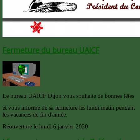
Fermeture du bureau UAICF
Le bureau UAICF Dijon vous souhaite de bonnes fêtes
et vous informe de sa fermeture les lundi matin pendant
les vacances de fin d'année.
Réouverture le lundi 6 janvier 2020