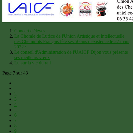
Concert d'élèves
La Chorale de Lutèce de l'Union Artistique et Intellectuelle
des Cheminots Français fête ses 50 ans d'existence le 27 mars
2022 :
Le conseil d'Administration de l'UAICF Dijon vous présente
ses meilleurs vœux
Lu sur la vie du rail
Page 7 sur 43
2
3
4
...
6
7
8
9