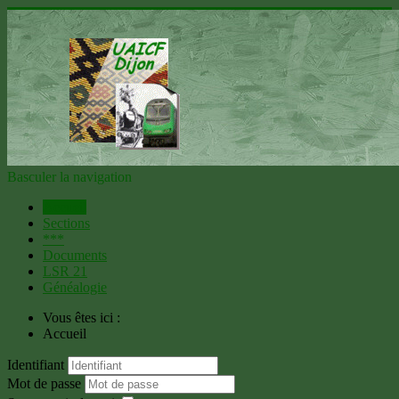
Basculer la navigation
Accueil
Sections
***
Documents
LSR 21
Généalogie
Vous êtes ici :
Accueil
Identifiant
Mot de passe