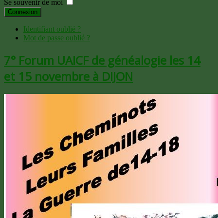
Se souvenir de moi
Connexion
Identifiant oublié ?
Mot de passe oublié ?
7° Forum UAICF de généalogie les 14
et 15 novembre à DIJON