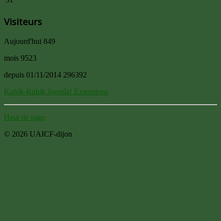
Visiteurs
Aujourd'hui
849
mois
9523
depuis 01/11/2014
296392
Kubik-Rubik Joomla! Extensions
Haut de page
© 2026 UAICF-dijon