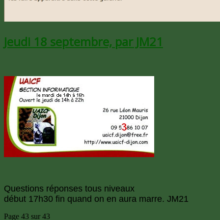
Jeudi 18 septembre, par JM21
Questions réponses tous niveaux
début 17h30 fin quand on en aura marre. JM21
Page 43 sur 43