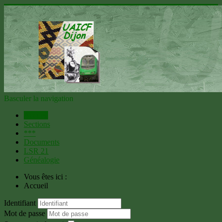
Basculer la navigation
Accueil
Sections
***
Documents
LSR 21
Généalogie
Vous êtes ici :
Accueil
Identifiant
Mot de passe