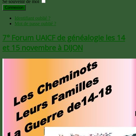
Se souvenir de moi
Connexion
Identifiant oublié ?
Mot de passe oublié ?
7° Forum UAICF de généalogie les 14
et 15 novembre à DIJON