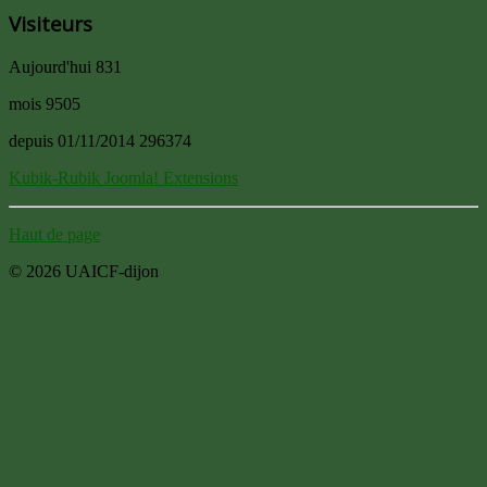
Visiteurs
Aujourd'hui
831
mois
9505
depuis 01/11/2014
296374
Kubik-Rubik Joomla! Extensions
Haut de page
© 2026 UAICF-dijon