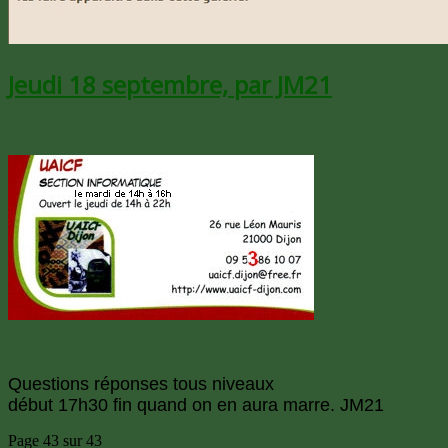
Jeudi 18 septembre, par JM21
Questions réponses tous niveaux
début 17h30 fin quand on en aura marre. JM21
Page 43 sur 43