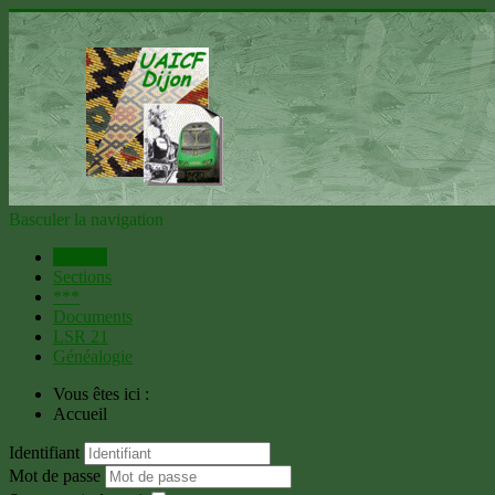
Basculer la navigation
Accueil
Sections
***
Documents
LSR 21
Généalogie
Vous êtes ici :
Accueil
Identifiant
Mot de passe