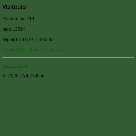
Visiteurs
Aujourd'hui
719
mois
13514
depuis 01/11/2014
300383
Kubik-Rubik Joomla! Extensions
Haut de page
© 2026 UAICF-dijon