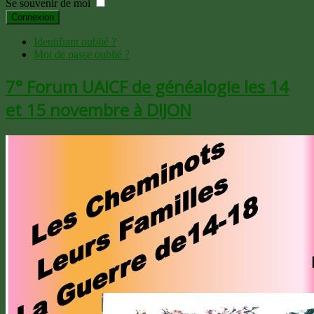
Se souvenir de moi
Connexion
Identifiant oublié ?
Mot de passe oublié ?
7° Forum UAICF de généalogie les 14
et 15 novembre à DIJON