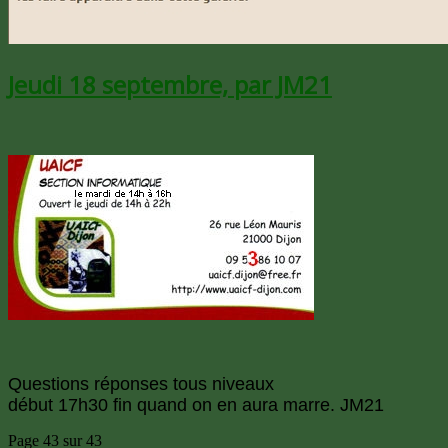
Jeudi 18 septembre, par JM21
Questions réponses tous niveaux
début 17h30 fin quand on en aura marre. JM21
Page 43 sur 43