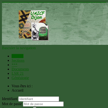
Basculer la navigation
Accueil
Sections
***
Documents
LSR 21
Généalogie
Vous êtes ici :
Accueil
Identifiant
Mot de passe