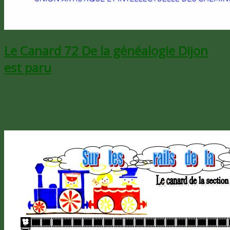
Le Canard 72 De la généalogie Dijon
est paru