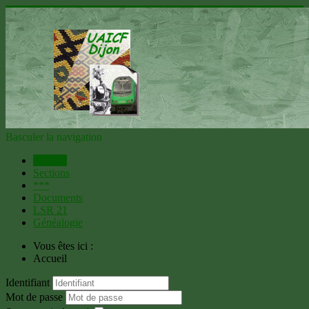
Basculer la navigation
Accueil
Sections
***
Documents
LSR 21
Généalogie
Vous êtes ici :
Accueil
Identifiant
Mot de passe