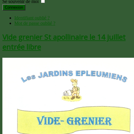
Se souvenir de moi
Connexion
Identifiant oublié ?
Mot de passe oublié ?
Vide grenier St apollinaire le 14 juillet
entrée libre