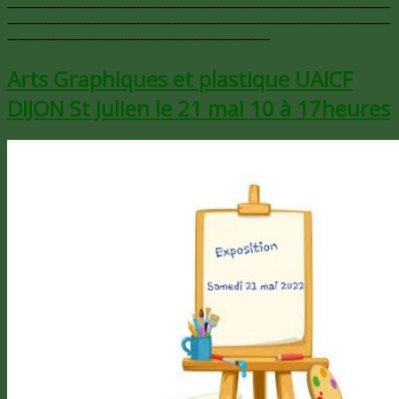
--------------------------------------------------------------------------------------
--------------------------------------------------------------------------------------
-----------------------------------------------------------
Arts Graphiques et plastique UAICF
DIJON St Julien le 21 mai 10 à 17heures