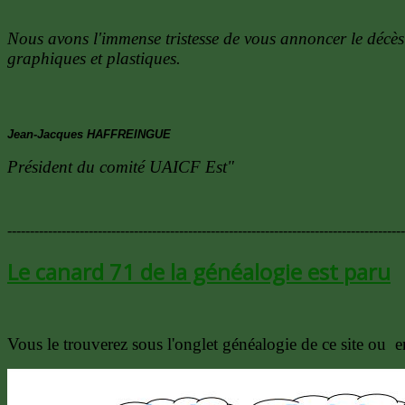
Nous avons l'immense tristesse de vous annoncer le décès
graphiques et plastiques.
Jean-Jacques HAFFREINGUE
Président du comité UAICF Est"
----------------------------------------------------------------------------------------
Le canard 71 de la généalogie est paru
Vous le trouverez sous l'onglet généalogie de ce site ou e