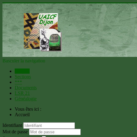
Basculer la navigation
Accueil
Sections
***
Documents
LSR 21
Généalogie
Vous êtes ici :
Accueil
Identifiant
Mot de passe