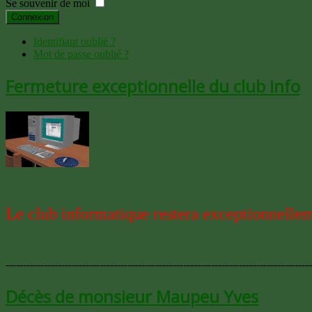
Se souvenir de moi
Connexion
Identifiant oublié ?
Mot de passe oublié ?
Fermeture exceptionnelle du club info
Le club informatique restera exceptionnellem
----------------------------------------------------------------------------------------
Décès de monsieur Maupeu Yves