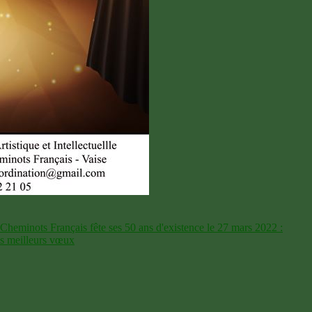
 Cheminots Français fête ses 50 ans d'existence le 27 mars 2022 :
es meilleurs vœux