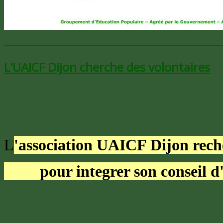
----------------------------------------------------------------------------------------
L'UAICF Dijon cherche des volontaires
L
'association UAICF Dijon rech
pour integrer son conseil d'