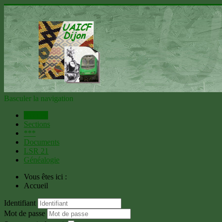
Basculer la navigation
Accueil
Sections
***
Documents
LSR 21
Généalogie
Vous êtes ici :
Accueil
Identifiant
Mot de passe