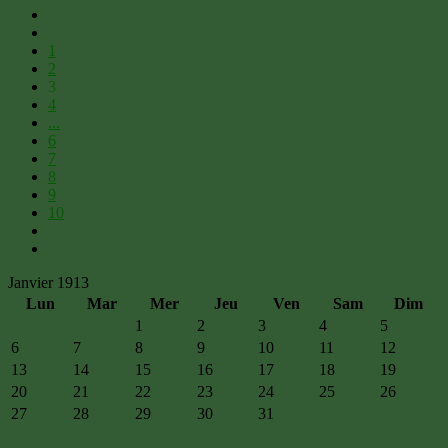
1
2
3
4
...
6
7
8
9
10
Janvier 1913
Lun
Mar
Mer
Jeu
Ven
Sam
Dim
1
2
3
4
5
6
7
8
9
10
11
12
13
14
15
16
17
18
19
20
21
22
23
24
25
26
27
28
29
30
31