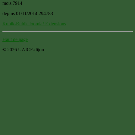
mois
7914
depuis 01/11/2014
294783
Kubik-Rubik Joomla! Extensions
Haut de page
© 2026 UAICF-dijon