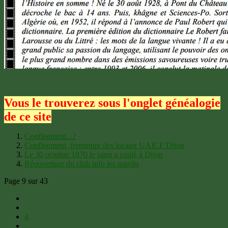
Vous le trouverez sous l'onglet généalogie
de ce site
Confinement...?
Confinement ,fermeture des locaux UAICF Dijon
Le 30 octobre 1870 le sang a coulé à Dijon
Réouverture du club info les mardis
Page 9 sur 43
4
...