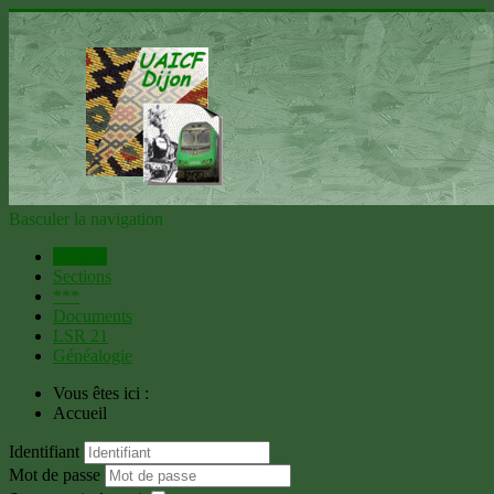
Basculer la navigation
Accueil
Sections
***
Documents
LSR 21
Généalogie
Vous êtes ici :
Accueil
Identifiant
Mot de passe