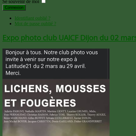
Se souvenir de moi
Connexion
Identifiant oublié ?
Mot de passe oublié ?
Expo photo club UAICF Dijon du 02 mars