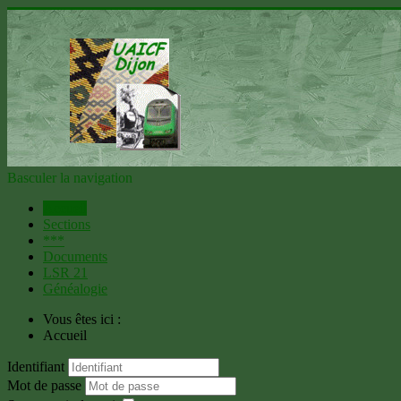
Basculer la navigation
Accueil
Sections
***
Documents
LSR 21
Généalogie
Vous êtes ici :
Accueil
Identifiant
Mot de passe