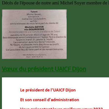
Décès de l'épouse de notre ami Michel Soyer membre de
Vœux du président UAICF Dijon