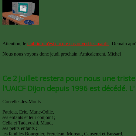
Attention, le
club info n'est encore pas ouvert les mardis
. Demain après
Nous nous voyons donc jeudi prochain. Amicalement, Michel
Ce 2 Juillet restera pour nous une tris
l'UAICF Dijon depuis 1996 est décédé. L'
Corcelles-les-Monts
Patricia, Eric, Marie-Odile,
ses enfants et leur conjoint ;
Célia et Tadayoshi, Maud,
ses petits-enfants ;
les familles Bourgnier, Frerejean, Moreau, Causeret et Bussard,