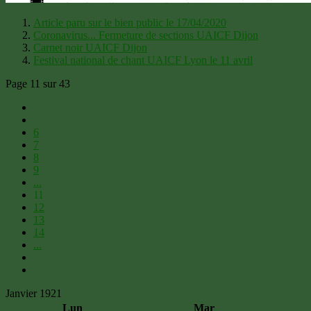
Article paru sur le bien public le 17/04/2020
Coronavirus... Fermeture de sections UAICF Dijon
Carnet noir UAICF Dijon
Festival national de chant UAICF Lyon le 11 avril
Page 11 sur 43
6
7
8
9
...
11
12
13
14
...
Janvier 1921
Lun
Mar