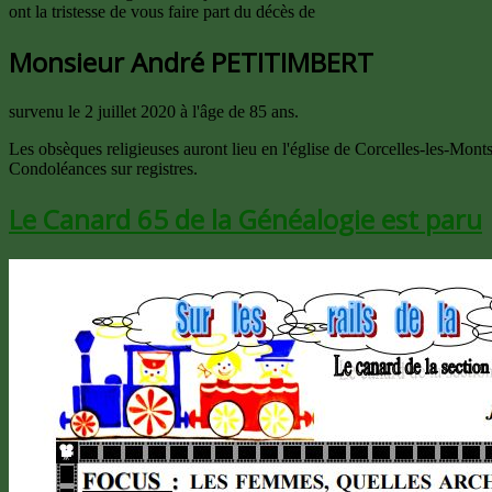
ont la tristesse de vous faire part du décès de
Monsieur André PETITIMBERT
survenu le 2 juillet 2020 à l'âge de 85 ans.
Les obsèques religieuses auront lieu en l'église de Corcelles-les-Monts 
Condoléances sur registres.
Le Canard 65 de la Généalogie est paru