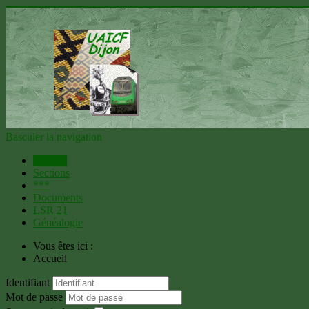
Basculer la navigation
Accueil
Sections
***
Documents
LSR 21
Généalogie
Vous êtes ici :
Accueil
Identifiant
Mot de passe