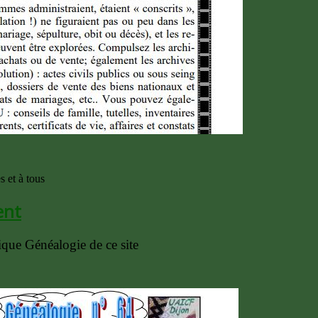
s et à tous
ent
rique Généalogie de ce site