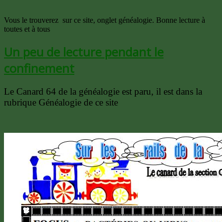
Vous le trouverez sur ce site, onglet généalogie. Bonne lecture à
toutes et à tous
Un peu de lecture pendant le
confinement
Le Canard 64 de la généalogie est paru, il est dans la
rubrique Généalogie de ce site