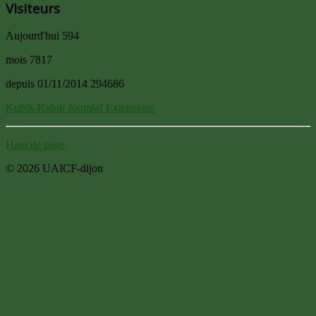
Visiteurs
Aujourd'hui
594
mois
7817
depuis 01/11/2014
294686
Kubik-Rubik Joomla! Extensions
Haut de page
© 2026 UAICF-dijon