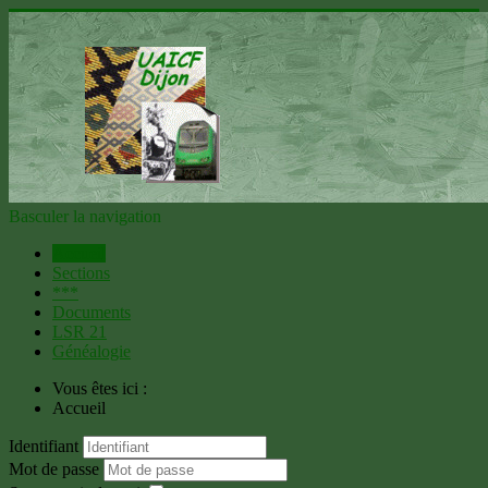
Basculer la navigation
Accueil
Sections
***
Documents
LSR 21
Généalogie
Vous êtes ici :
Accueil
Identifiant
Mot de passe