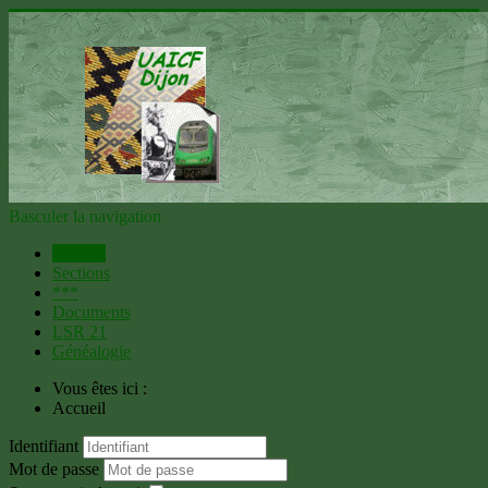
Basculer la navigation
Accueil
Sections
***
Documents
LSR 21
Généalogie
Vous êtes ici :
Accueil
Identifiant
Mot de passe