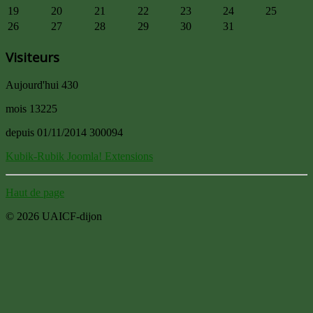
19
20
21
22
23
24
25
26
27
28
29
30
31
Visiteurs
Aujourd'hui
430
mois
13225
depuis 01/11/2014
300094
Kubik-Rubik Joomla! Extensions
Haut de page
© 2026 UAICF-dijon