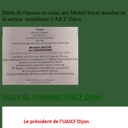
Décès de l'épouse de notre ami Michel Soyer membre de
la section modélisme UAICF Dijon
Vœux du président UAICF Dijon