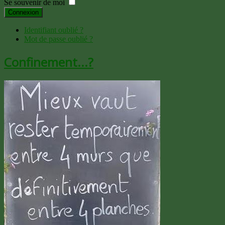
Se souvenir de moi
Connexion
Identifiant oublié ?
Mot de passe oublié ?
Confinement...?