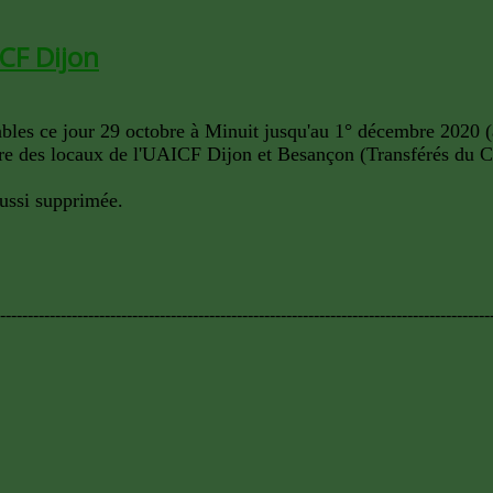
CF Dijon
les ce jour 29 octobre à Minuit jusqu'au 1° décembre 2020 (
 des locaux de l'UAICF Dijon et Besançon (Transférés du Ca
ussi supprimée.
-----------------------------------------------------------------------------------------