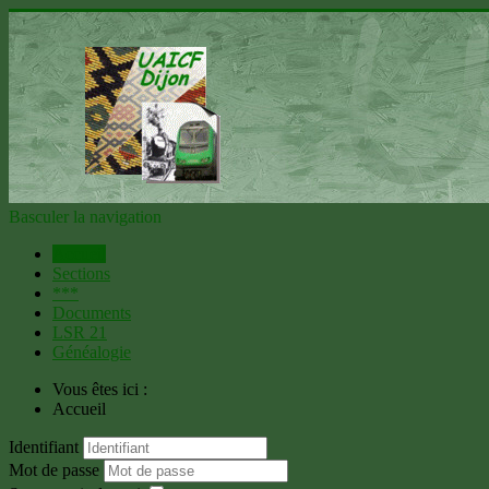
Basculer la navigation
Accueil
Sections
***
Documents
LSR 21
Généalogie
Vous êtes ici :
Accueil
Identifiant
Mot de passe