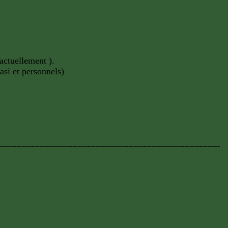
actuellement ).
si et personnels)
---------------------------------------------------------------------------------------