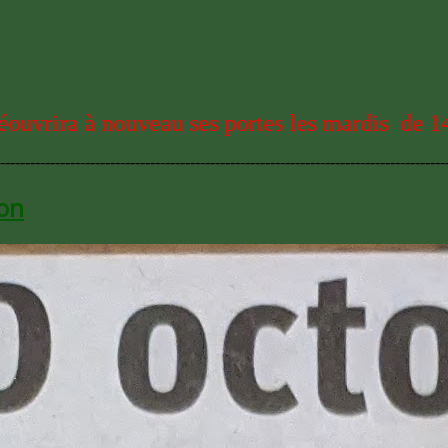
réouvrira à nouveau ses portes les mardis de 1
-----------------------------------------------------------------------------------------
jon