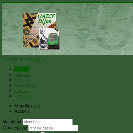
Basculer la navigation
Accueil
Sections
***
Documents
LSR 21
Généalogie
Vous êtes ici :
Accueil
Identifiant
Mot de passe